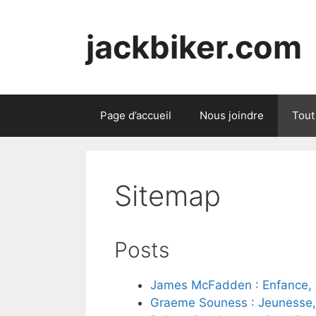
Skip
to
jackbiker.com
content
Page d’accueil
Nous joindre
Tout
Sitemap
Posts
James McFadden : Enfance, Cl
Graeme Souness : Jeunesse, C