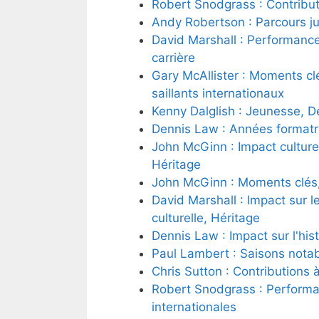
Robert Snodgrass : Contributi
Andy Robertson : Parcours jun
David Marshall : Performanc
carrière
Gary McAllister : Moments clé
saillants internationaux
Kenny Dalglish : Jeunesse, Dé
Dennis Law : Années formatri
John McGinn : Impact culturel
Héritage
John McGinn : Moments clés, R
David Marshall : Impact sur l
culturelle, Héritage
Dennis Law : Impact sur l'hist
Paul Lambert : Saisons notab
Chris Sutton : Contributions à
Robert Snodgrass : Performa
internationales