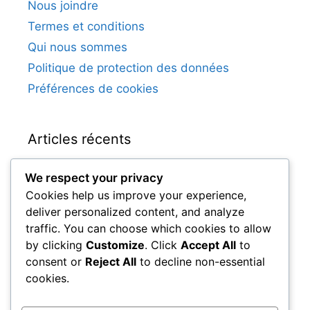
Nous joindre
Termes et conditions
Qui nous sommes
Politique de protection des données
Préférences de cookies
Articles récents
We respect your privacy
James McFadden : Enfance, Clubs initiaux,
Cookies help us improve your experience,
Soutien familial
deliver personalized content, and analyze
Graeme Souness : Jeunesse, Clubs de
traffic. You can choose which cookies to allow
jeunes, Influences familiales
by clicking
Customize
. Click
Accept All
to
Robert Snodgrass : Contributions à la culture
consent or
Reject All
to decline non-essential
du football écossais, Héritage, Impact
cookies.
Andy Robertson : Parcours junior, Influences
familiales, Histoire personnelle